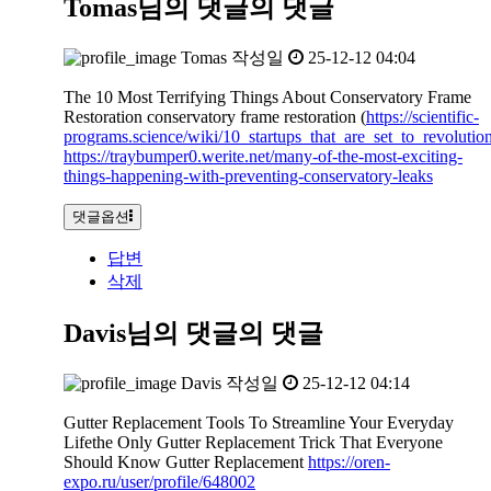
Tomas님의 댓글
의 댓글
Tomas
작성일
25-12-12 04:04
The 10 Most Terrifying Things About Conservatory Frame
Restoration conservatory frame restoration (
https://scientific-
programs.science/wiki/10_startups_that_are_set_to_revoluti
https://traybumper0.werite.net/many-of-the-most-exciting-
things-happening-with-preventing-conservatory-leaks
댓글옵션
답변
삭제
Davis님의 댓글
의 댓글
Davis
작성일
25-12-12 04:14
Gutter Replacement Tools To Streamline Your Everyday
Lifethe Only Gutter Replacement Trick That Everyone
Should Know Gutter Replacement
https://oren-
expo.ru/user/profile/648002