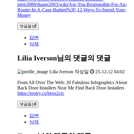
preis3089/duane2003/wiki/Are-You-Responsible-For-An-
Router-In-A-Case-Budget%3F-12-Ways-To-Spend-Your-
Money
댓글옵션
답변
삭제
Lilia Iverson님의 댓글
의 댓글
Lilia Iverson
작성일
25-12-12 04:02
From All Over The Web: 20 Fabulous Infographics About
Back Door Installers Near Me Find Back Door Installers
https://rentry.co/beos2crc
댓글옵션
답변
삭제