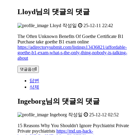
Lloyd님의 댓글
의 댓글
Lloyd
작성일
25-12-11 22:42
The Often Unknown Benefits Of Goethe Certificate B1
Purchase take goethe B1 exam online
https://adirectorysubmit.com/listings13436821/affordable-
goethe-b1-exam-what-s-the-only-thing-nobody-is-talking-
about
댓글옵션
답변
삭제
Ingeborg님의 댓글
의 댓글
Ingeborg
작성일
25-12-12 02:52
15 Reasons Why You Shouldn't Ignore Psychiatrist Private
Private psychiatrists
https://md.un-hack-