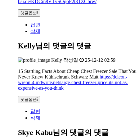
bar.de/KDCm8VTvSOqoF2t3TZCbrw/
댓글옵션
답변
삭제
Kelly님의 댓글
의 댓글
Kelly
작성일
25-12-12 02:59
15 Startling Facts About Cheap Chest Freezer Sale That You
Never Knew Kühlschrank Schwarz Matt
https://deleon-
wrenn-4.mdwrite.net/large-chest-freezer-price-its-not-as-
expensive-as-you-think
댓글옵션
답변
삭제
Skye Kabu님의 댓글
의 댓글