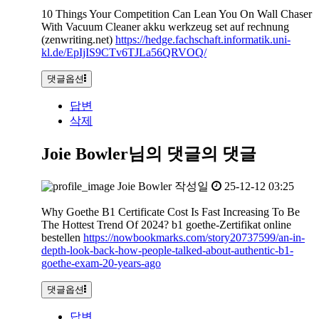
10 Things Your Competition Can Lean You On Wall Chaser
With Vacuum Cleaner akku werkzeug set auf rechnung
(zenwriting.net)
https://hedge.fachschaft.informatik.uni-
kl.de/EpIjIS9CTv6TJLa56QRVOQ/
댓글옵션
답변
삭제
Joie Bowler님의 댓글
의 댓글
Joie Bowler
작성일
25-12-12 03:25
Why Goethe B1 Certificate Cost Is Fast Increasing To Be
The Hottest Trend Of 2024? b1 goethe-Zertifikat online
bestellen
https://nowbookmarks.com/story20737599/an-in-
depth-look-back-how-people-talked-about-authentic-b1-
goethe-exam-20-years-ago
댓글옵션
답변