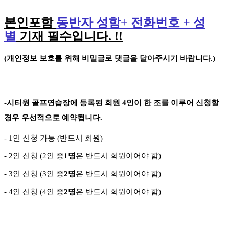
본인포함
동반자 성함
+
전화번호
+
성
별
기재 필수입니다
. !!
(
개인정보 보호를 위해 비밀글로 댓글을 달아주시기 바랍니다
.)
-
시티원 골프연습장에 등록된 회원
4
인이 한 조를 이루어 신청할
경우 우선적으로 예약됩니다
.
- 1
인 신청 가능
(
반드시 회원
)
- 2
인 신청
(2
인 중
1
명
은 반드시 회원이어야 함
)
- 3
인 신청
(3
인 중
2
명
은 반드시 회원이어야 함
)
-
4
인 신청
(4
인 중
2
명
은 반드시 회원이어야 함
)