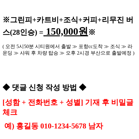
※
그린피
+
카트비
+조식
+커피+
리무진 버
150,000
원
스
(28
인승
) =
※
(
오전
5
시
50
분 시티원에서 출발
≫
포항
cc
도착
≫
조식
≫
라
운딩
≫
샤워 후 차량 탑승
≫
오후
2
시경 부산으로 출발예정
)
◆
댓글 신청 작성 방법
◆
[
성함
+
전화번호
+
성별
]
기재 후 비밀글
체크
예
)
홍길동
010-1234-5678
남자