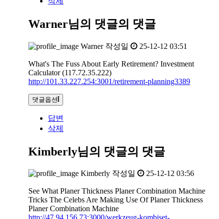
삭제
Warner님의 댓글
의 댓글
Warner
작성일
25-12-12 03:51
What's The Fuss About Early Retirement? Investment
Calculator (117.72.35.222)
http://101.33.227.254:3001/retirement-planning3389
댓글옵션
답변
삭제
Kimberly님의 댓글
의 댓글
Kimberly
작성일
25-12-12 03:56
See What Planer Thickness Planer Combination Machine
Tricks The Celebs Are Making Use Of Planer Thickness
Planer Combination Machine
http://47.94.156.73:3000/werkzeug-kombiset-