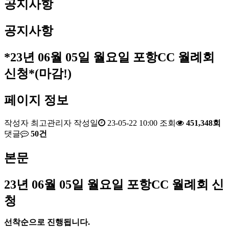
공지사항
공지사항
*23년 06월 05일 월요일 포항CC 월례회
신청*(마감!)
페이지 정보
작성자
최고관리자
작성일
23-05-22 10:00
조회
451,348회
댓글
50건
본문
23
년 06
월 05
일 월요일 포항
CC
월례회 신
청
선착순으로 진행됩니다
.