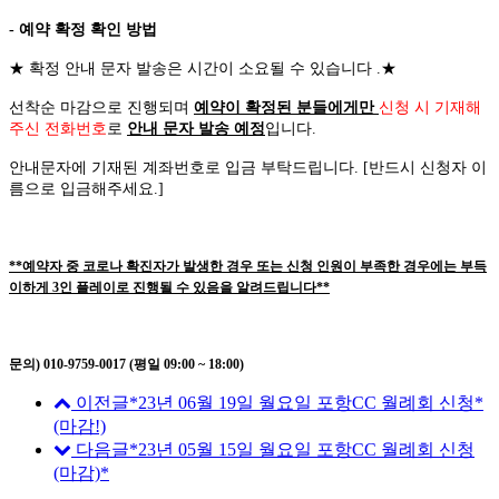
- 예약 확정 확인 방법
★
확정 안내 문자 발송은 시간이 소요될 수 있습니다
.
★
선착순 마감으로 진행되며
예약이 확정된 분들에게만
신청 시 기재해
주신 전화번호
로
안내 문자 발송 예정
입니다
.
안내문자에 기재된 계좌번호로 입금 부탁드립니다
. [
반드시 신청자 이
름으로 입금해주세요
.]
**예약자 중 코로나 확진자가 발생한 경우 또는 신청 인원이 부족한 경우에는 부득
이하게 3인 플레이로 진행될 수 있음을 알려드립니다**
문의) 010-9759-0017 (평일 09:00 ~ 18:00)
이전글
*23년 06월 19일 월요일 포항CC 월례회 신청*
(마감!)
다음글
*23년 05월 15일 월요일 포항CC 월례회 신청
(마감)*