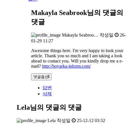
Makayla Seabrook님의 댓글
의
댓글
Makayla Seabroo…
작성일
26-
01-29 11:27
Awesome things here. I'm very happy to look your
article. Thank you so much and I am taking a look
ahead to contact you. Will you kindly drop me a e-
mail?
http://boyarka-inform.com/
댓글옵션
답변
삭제
Lela님의 댓글
의 댓글
Lela
작성일
25-12-12 03:32