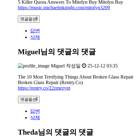
5 Killer Quora Answers To Mitolyn Buy Mitolyn Buy
https://music.michaelmknight.com/mitolyn3209
댓글옵션
답변
삭제
Miguel님의 댓글
의 댓글
Miguel
작성일
25-12-12 03:35
The 10 Most Terrifying Things About Broken Glass Repair
Broken Glass Repair (Rentry.Co)
https://rentry.co/22zmezym
댓글옵션
답변
삭제
Theda님의 댓글
의 댓글