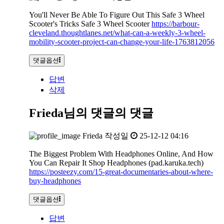
You'll Never Be Able To Figure Out This Safe 3 Wheel
Scooter's Tricks Safe 3 Wheel Scooter
https://barbour-
cleveland.thoughtlanes.net/what-can-a-weekly-3-wheel-
mobility-scooter-project-can-change-your-life-1763812056
댓글옵션
답변
삭제
Frieda님의 댓글
의 댓글
Frieda
작성일
25-12-12 04:16
The Biggest Problem With Headphones Online, And How
You Can Repair It Shop Headphones (pad.karuka.tech)
https://posteezy.com/15-great-documentaries-about-where-
buy-headphones
댓글옵션
답변