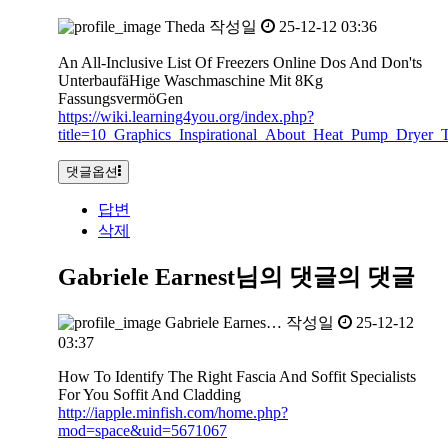
Theda
작성일
25-12-12 03:36
An All-Inclusive List Of Freezers Online Dos And Don'ts
UnterbaufäHige Waschmaschine Mit 8Kg
FassungsvermöGen
https://wiki.learning4you.org/index.php?
title=10_Graphics_Inspirational_About_Heat_Pump_Dryer_T
댓글옵션
답변
삭제
Gabriele Earnest님의 댓글
의 댓글
Gabriele Earnes…
작성일
25-12-12
03:37
How To Identify The Right Fascia And Soffit Specialists
For You Soffit And Cladding
http://iapple.minfish.com/home.php?
mod=space&uid=5671067