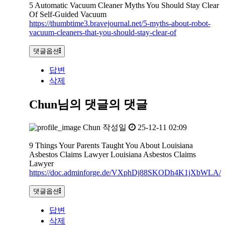
5 Automatic Vacuum Cleaner Myths You Should Stay Clear
Of Self-Guided Vacuum
https://thumbtime3.bravejournal.net/5-myths-about-robot-
vacuum-cleaners-that-you-should-stay-clear-of
댓글옵션
답변
삭제
Chun님의 댓글
의 댓글
Chun
작성일
25-12-11 02:09
9 Things Your Parents Taught You About Louisiana
Asbestos Claims Lawyer Louisiana Asbestos Claims
Lawyer
https://doc.adminforge.de/VXphDj88SKODh4K1jXbWLA/
댓글옵션
답변
삭제