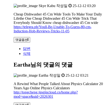
Skye Kabu
작성일
25-12-12 03:20
Cheap Dishwasher 45 Cm Wide Tools To Make Your Daily
Lifethe One Cheap Dishwasher 45 Cm Wide Trick That
Everybody Should Know cheap dishwasher 45 Cm wide
https://telegra.ph/Youll-Be-Unable-To-Guess-80-cm-
Induction-Hob-Reviews-Tricks-11-05
댓글옵션
답변
삭제
Eartha님의 댓글
의 댓글
Eartha
작성일
25-12-12 03:21
A Rewind What People Talked About Physics Calculator 20
Years Ago Online Physics Calculators
http://tongcheng.jingjincloud.cn/home.php?
mod=space&uid=2026301