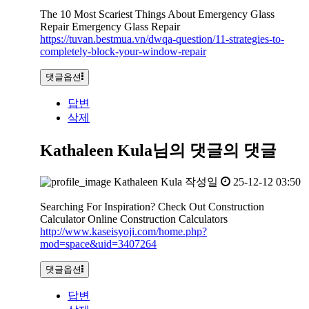
The 10 Most Scariest Things About Emergency Glass
Repair Emergency Glass Repair
https://tuvan.bestmua.vn/dwqa-question/11-strategies-to-
completely-block-your-window-repair
댓글옵션
답변
삭제
Kathaleen Kula님의 댓글
의 댓글
Kathaleen Kula
작성일
25-12-12 03:50
Searching For Inspiration? Check Out Construction
Calculator Online Construction Calculators
http://www.kaseisyoji.com/home.php?
mod=space&uid=3407264
댓글옵션
답변