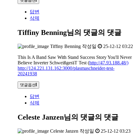
댓글옵션
답변
삭제
Tiffiny Benning님의 댓글
의 댓글
Tiffiny Benning
작성일
25-12-12 03:22
This Is A Band Saw With Stand Success Story You'll Never
Believe Inverter SchweißgeräT Test (
http://47.93.188.48/)
http://124.221.131.162:3000/plasmaschneider-test-
20241938
댓글옵션
답변
삭제
Celeste Janzen님의 댓글
의 댓글
Celeste Janzen
작성일
25-12-12 03:23