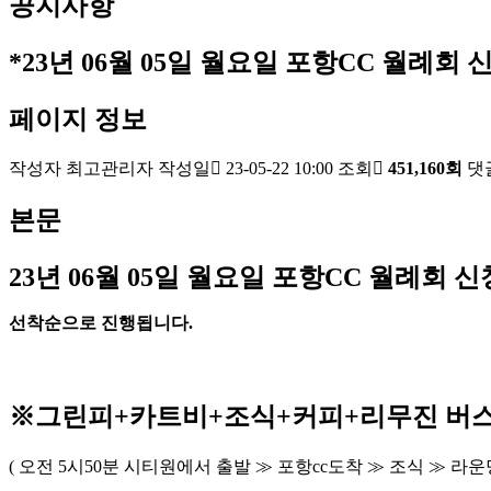
공지사항
*23년 06월 05일 월요일 포항CC 월례회 신
페이지 정보
작성자
최고관리자
작성일
23-05-22 10:00
조회
451,160회
댓
본문
23
년 06
월 05
일 월요일 포항
CC
월례회 신
선착순으로 진행됩니다
.
※
그린피
+
카트비
+조식
+커피+
리무진 버
(
오전
5
시
50
분 시티원에서 출발
≫
포항
cc
도착
≫
조식
≫
라운