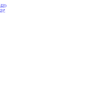
감!)
감)*