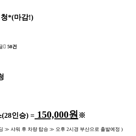
청*(마감!)
글
50건
청
150,000
원
스
(28
인승
) =
※
딩
≫
샤워 후 차량 탑승
≫
오후
2
시경 부산으로 출발예정
)