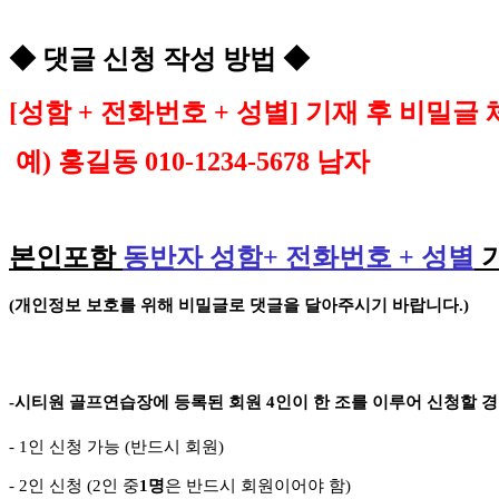
◆
댓글 신청 작성 방법
◆
[
성함
+
전화번호
+
성별
]
기재 후 비밀글 
예
)
홍길동
010-1234-5678
남자
본인포함
동반자 성함
+
전화번호
+
성별
(
개인정보 보호를 위해 비밀글로 댓글을 달아주시기 바랍니다
.)
-
시티원 골프연습장에 등록된 회원
4
인이 한 조를 이루어 신청할 
- 1
인 신청 가능
(
반드시 회원
)
- 2
인 신청
(2
인 중
1
명
은 반드시 회원이어야 함
)