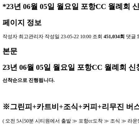
*23년 06월 05일 월요일 포항CC 월례회 신
페이지 정보
작성자
최고관리자
작성일
23-05-22 10:00
조회
451,034회
댓글
본문
23
년 06
월 05
일 월요일 포항
CC
월례회 신
선착순으로 진행됩니다
.
※
그린피
+
카트비
+조식
+커피+
리무진 버
(
오전
5
시
50
분 시티원에서 출발
≫
포항
cc
도착
≫
조식
≫
라운