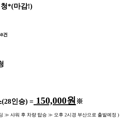
청*(마감!)
50건
청
150,000
원
스
(28
인승
) =
※
딩
≫
샤워 후 차량 탑승
≫
오후
2
시경 부산으로 출발예정
)