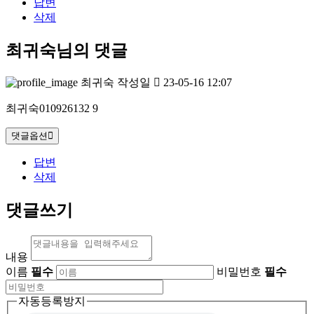
답변
삭제
최귀숙님의 댓글
최귀숙
작성일
23-05-16 12:07
최귀숙010926132 9
댓글옵션
답변
삭제
댓글쓰기
내용
이름
필수
비밀번호
필수
자동등록방지