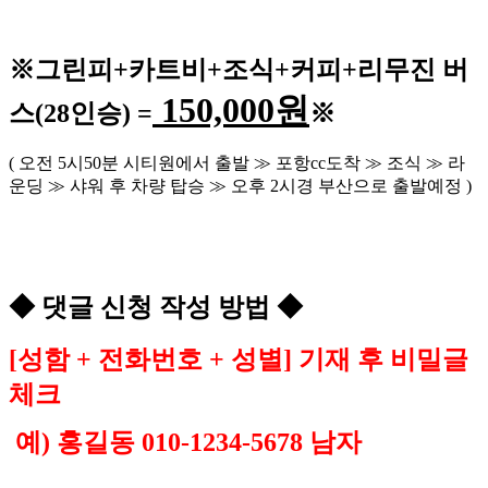
※
그린피
+
카트비
+조식
+커피+
리무진 버
150,000
원
스
(28
인승
) =
※
(
오전
5
시
50
분 시티원에서 출발
≫
포항
cc
도착
≫
조식
≫
라
운딩
≫
샤워 후 차량 탑승
≫
오후
2
시경 부산으로 출발예정
)
◆
댓글 신청 작성 방법
◆
[
성함
+
전화번호
+
성별
]
기재 후 비밀글
체크
예
)
홍길동
010-1234-5678
남자