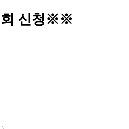
월례회 신청※※
정
)