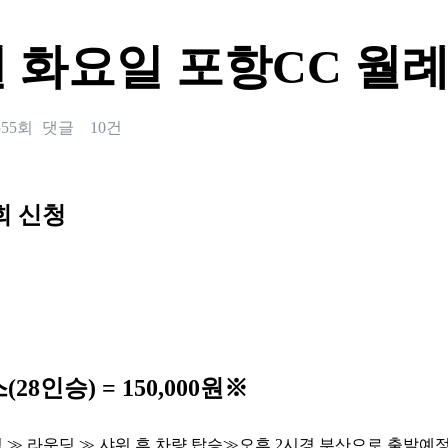
4일 화요일 포항CC 
555회
댓글
10건
회 신청
스
(28
인승
) = 150,000
원
※
식
≫
라운딩
≫
샤워 후 차량 탑승
≫
오후
2
시경 부산으로 출발예