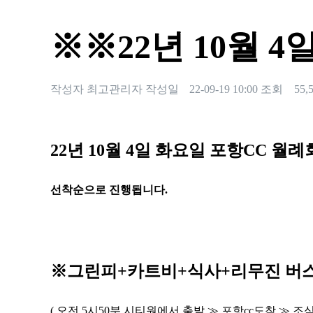
※※22년 10월 
작성자
최고관리자
작성일
22-09-19 10:00
조회
55,
본문
22
년 10
월
4
일 화요일 포항
CC
월례
선착순으로 진행됩니다
.
※
그린피
+
카트비
+
식사
+
리무진 버
(
오전
5
시
50
분 시티원에서 출발
≫
포항
cc
도착
≫
조